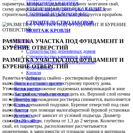
МОНОЛИТНАЯ ПЛИТА
параметры, которые определяют глубину залегания свай,
УТЕПЛЕННАЯ ШВЕДСКАЯ ПЛИТА
схему армирования, ширину ростверка. Каждый этап
СБОРНЫЙ ИЗ БЛОКОВ ФБС
строительно - монтажных работ контролируется прорабом.
СТРОИТЕЛЬСТВО ЗАБОРОВ
МОНТАЖ КРОВЛИ
Главная
РАЗМЕТКА УЧАСТКА ПОД ФУНДАМЕНТ И
Услуги
БУРЕНИЕ ОТВЕРСТИЙ
Строительство деревянных домов
Строительство каменных домов
РАЗМЕТКА УЧАСТКА ПОД ФУНДАМЕНТ И
Индивидуальное проектирование
БУРЕНИЕ ОТВЕРСТИЙ
Фундаменты
Кровля
Разметка участка под свайно - ростверковый фундамент
Заборы
выполняется согласно архитектурному проекту дома.
Цены на строительство
Уточняется расположение подземных коммуникаций в зоне
Калькулятор
пятна застройки, чтобы не повредить их. Верхний слой почвы
Каталог готовых проектов
по периметру прохождения ростверка снимается, выполняется
Портфолио
устройство дренажной подушки. Бурение отверстий под сваи
Статьи
выполняется при помощи малогабаритной буровой установки
Акции
или вручную – всё зависит от условий подъезда. Диаметр
Контакты
скважин 20 – 40 см, глубина от 1,3 до 2 метров. Количество
О компании
свай, их параметры, расположение рассчитывается
инженерами, в зависимости от площади здания и материала