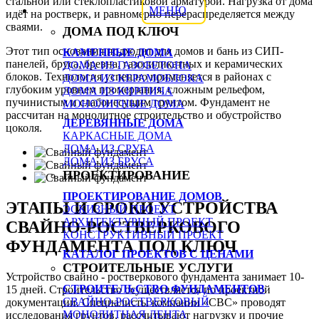
стальной или стеклопластиковой арматурой. Нагрузка от дома
МЕНЮ
идёт на ростверк, и равномерно перераспределяется между
сваями.
ДОМА ПОД КЛЮЧ
Этот тип основания подходит для домов и бань из СИП-
КАМЕННЫЕ ДОМА
панелей, бруса, бревна, газосиликатных и керамических
ДОМА ИЗ ГАЗОБЕТОНА
блоков. Технология успешно применяется в районах с
ДОМА ИЗ КЕРАМОБЛОКА
глубоким уровнем промерзания, сложным рельефом,
ДОМА ИЗ КИРПИЧА
пучинистым и слабонесущим грунтом. Фундамент не
МОНОЛИТНЫЕ ДОМА
рассчитан на монолитное строительство и обустройство
ДЕРЕВЯННЫЕ ДОМА
цоколя.
КАРКАСНЫЕ ДОМА
ДОМА ИЗ СРУБА
ДОМА ИЗ БРУСА
ПРОЕКТИРОВАНИЕ
ПРОЕКТИРОВАНИЕ ДОМОВ
ЭТАПЫ И СРОКИ УСТРОЙСТВА
ЭСКИЗНЫЙ ПРОЕКТ
АРХИТЕКТУРНЫЙ ПРОЕКТ
СВАЙНО-РОСТВЕРКОВОГО
КОНСТРУКТИВНЫЙ ПРОЕКТ
ФУНДАМЕНТА ПОД КЛЮЧ
КАТАЛОГ ПРОЕКТОВ С ЦЕНАМИ
СТРОИТЕЛЬНЫЕ УСЛУГИ
Устройство свайно - ростверкового фундамента занимает 10-
СТРОИТЕЛЬСТВО ФУНДАМЕНТОВ
15 дней. Строительство осуществляется по проектной
СВАЙНО-РОСТВЕРКОВЫЙ
документации. Специалисты компании «СВС» проводят
МОНОЛИТНАЯ ЛЕНТА
исследования грунтов, рассчитывают нагрузку и прочие