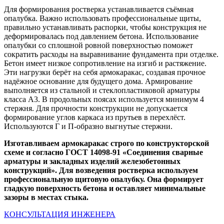
Для формирования ростверка устанавливается съёмная
опалубка. Важно использовать профессиональные щиты,
правильно устанавливать распорки, чтобы конструкция не
деформировалась под давлением бетона. Использование
опалубки со сплошной ровной поверхностью поможет
сократить расходы на выравнивание фундамента при отделке.
Бетон имеет низкое сопротивление на изгиб и растяжение.
Эти нагрузки берёт на себя армокаракас, создавая прочное
надёжное основание для будущего дома. Армирование
выполняется из стальной и стеклопластиковой арматуры
класса А3. В продольных поясах используется минимум 4
стержня. Для прочности конструкции не допускается
формирование углов каркаса из прутьев в перехлёст.
Используются Г и П-образно выгнутые стержни.
Изготавливаем армокаракас строго по конструкторской
схеме и согласно ГОСТ 14098-91 «Соединения сварные
арматуры и закладных изделий железобетонных
конструкций». Для возведения ростверка используем
профессиональную щитовую опалубку. Она формирует
гладкую поверхность бетона и оставляет минимальные
зазоры в местах стыка.
КОНСУЛЬТАЦИЯ ИНЖЕНЕРА