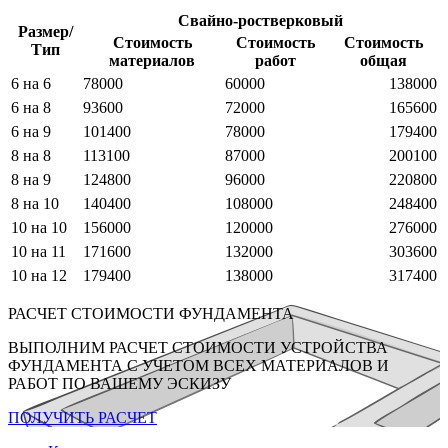
Свайно-ростверковый
Размер/
Стоимость
Стоимость
Стоимость
Тип
материалов
работ
общая
6 на 6
78000
60000
138000
6 на 8
93600
72000
165600
6 на 9
101400
78000
179400
8 на 8
113100
87000
200100
8 на 9
124800
96000
220800
8 на 10
140400
108000
248400
10 на 10
156000
120000
276000
10 на 11
171600
132000
303600
10 на 12
179400
138000
317400
РАСЧЕТ СТОИМОСТИ ФУНДАМЕНТА
ВЫПОЛНИМ РАСЧЕТ СТОИМОСТИ УСТРОЙСТВА
ФУНДАМЕНТА С УЧЕТОМ ВСЕХ МАТЕРИАЛОВ И
РАБОТ ПО ВАШЕМУ ЭСКИЗУ
ПОЛУЧИТЬ РАСЧЕТ